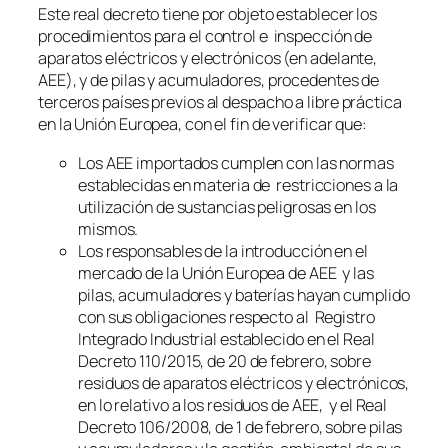
Este real decreto tiene por objeto establecer los
procedimientos para el control e inspección de
aparatos eléctricos y electrónicos (en adelante,
AEE), y de pilas y acumuladores, procedentes de
terceros países previos al despacho a libre práctica
en la Unión Europea, con el fin de verificar que:
Los AEE importados cumplen con las normas
establecidas en materia de restricciones a la
utilización de sustancias peligrosas en los
mismos.
Los responsables de la introducción en el
mercado de la Unión Europea de AEE y las
pilas, acumuladores y baterías hayan cumplido
con sus obligaciones respecto al Registro
Integrado Industrial establecido en el Real
Decreto 110/2015, de 20 de febrero, sobre
residuos de aparatos eléctricos y electrónicos,
en lo relativo a los residuos de AEE, y el Real
Decreto 106/2008, de 1 de febrero, sobre pilas