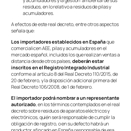
y acumuladores y la gestión ambiental de sus
residuos, en lo relativo a residuos de pilas y
acumuladores.
A efectos de este real decreto, entre otros aspectos
señala que:
Los importadores establecidos en España
que
comercialicen AEE, pilas y acumuladores en el
mercado español, incluidos los que realizan ventas a
distancia desde otros países,
deberán estar
inscritos en el Registro Integrado Industrial
conforme al artículo 8 del Real Decreto 110/2015, de
20 de febrero, y la disposición adicional primera del
Real Decreto 106/2008, de 1 de febrero.
El importador podrá nombrar a un representante
autorizado
, en los términos contemplados en el real
decreto sobre residuos de aparatos eléctricos y
electrónicos, quién será responsable de cumplir la
obligación de registro, o en su defecto habrá un
productor afincado en España responsable de esa