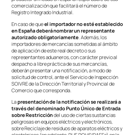
comercialización que facilitará el número de
Registro Integrado Industrial.
En caso de que
el importador no esté establecido
en España deberá nombrar un representante
autorizado obligatoriamente
. Además, los
importadores de mercancías sometidas al ámbito
de aplicación de este real decreto o sus
representantes aduaneros, con carácter previo al
despacho a libre práctica de sus mercancías,
deberán presentar una notificación, a modo de
solicitud de control, ante el Servicio de Inspección
SOIVRE de la Dirección Territorial y Provincial de
Comercio que corresponda.
La
presentación de la notificación se realizará a
través del denominado Punto Único de Entrada
sobre Restricción
del uso de ciertas sustancias
peligrosas en equipos eléctricos y electrónicos,
sobre Reciclaje de residuos de aparatos eléctricos y
electrónicos (en adelante, PUE ROHS/RAEEs) en la