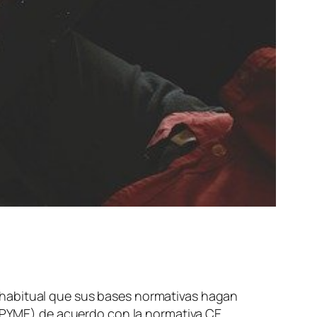
 habitual que sus bases normativas hagan
 (PYME) de acuerdo con la normativa CE.