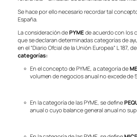
Se hace por ello necesario recordar tal concep
España.
La consideración de
PYME
de acuerdo con los cr
que se declaran determinadas categorías de ayud
en el “Diario Ofcial de la Unión Europea” L 187,
categorías:
En el concepto de PYME, a categoría de
ME
volumen de negocios anual no excede de 50
En la categoría de las PYME, se define
PEQ
anual o cuyo balance general anual no supe
En la categoría de las PYME, se define
MIC