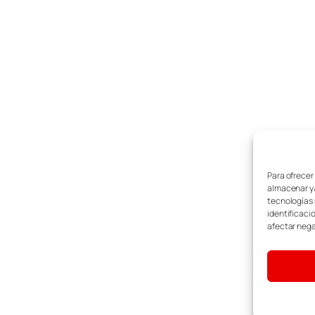
Para ofrecer
almacenar y/
tecnologías 
identificaci
afectar nega