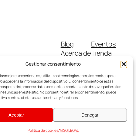
Blog
Eventos
Acerca de
Tienda
FAQs
Patrones
Gestionar consentimiento
Autores
Temas
 las mejores experiencias, utilizamos tecnologías como las cookies para
o acceder a la información del dispositivo. El consentimiento de estas
nos permitirá procesar datos como el comportamiento de navegación o las
ones únicas en este sitio. No consentir o retirar el consentimiento, puede
tivamente a ciertas características y funciones.
Aceptar
Denegar
Diseñado con
WordPress
Política de cookies
AVISO LEGAL