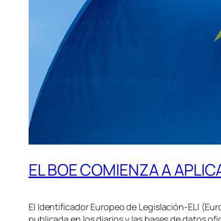
EL BOE COMIENZA A APLICA
El Identificador Europeo de Legislación-ELI (Eur
publicada en los diarios y las bases de datos o