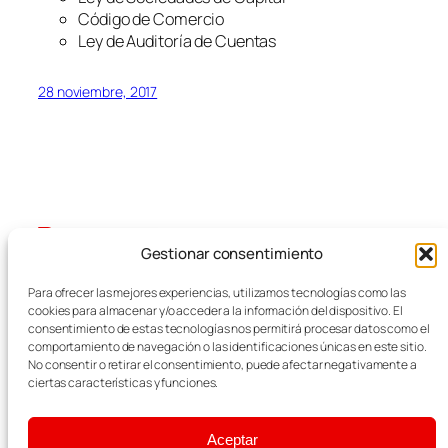
Código de Comercio
Ley de Auditoría de Cuentas
28 noviembre, 2017
Gestionar consentimiento
Blog
Eventos
Para ofrecer las mejores experiencias, utilizamos tecnologías como las
FEMZ
Acerca de
Tienda
cookies para almacenar y/o acceder a la información del dispositivo. El
FAQs
Patrones
consentimiento de estas tecnologías nos permitirá procesar datos como el
comportamiento de navegación o las identificaciones únicas en este sitio.
Autores
Temas
Empresas del Metal
No consentir o retirar el consentimiento, puede afectar negativamente a
ciertas características y funciones.
Aceptar