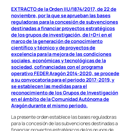
EXTRACTO de la Orden IIU/1874/2017, de 22 de
noviembre, por la que se aprueban las bases
reguladoras para la concesión de subvenciones
destinadas a financiar proyectos estratégicos
de los grupos de investigación, de I+D+i en el
marco de la generación de conocimiento
científico y técnico y de proyectos de
excelencia para la mejora de las condiciones
sociales, económicas y tecnológicas de la
sociedad, cofinanciadas con el programa
operativo FEDER Aragón 2014-2020, se procede
a su convocatoria para el periodo 2017-2019, y
se establecen las medidas para el
reconocimiento de los Grupos de Investigación
en el ámbito de la Comunidad Autónoma de
Aragón durante el mismo periodo.
La presente orden establece las bases reguladoras
para la concesión de las subvenciones destinadas a
financiar proyectos estratégicos de los grupos de