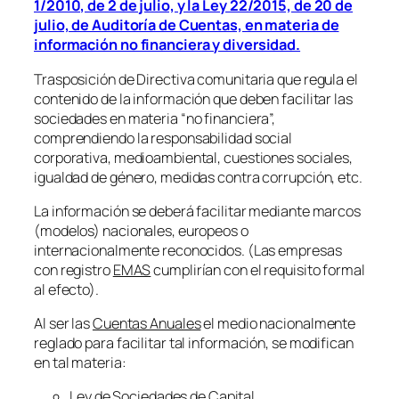
1/2010, de 2 de julio, y la Ley 22/2015, de 20 de
julio, de Auditoría de Cuentas, en materia de
información no financiera y diversidad.
Trasposición de Directiva comunitaria que regula el
contenido de la información que deben facilitar las
sociedades en materia “no financiera”,
comprendiendo la responsabilidad social
corporativa, medioambiental, cuestiones sociales,
igualdad de género, medidas contra corrupción, etc.
La información se deberá facilitar mediante marcos
(modelos) nacionales, europeos o
internacionalmente reconocidos. (Las empresas
con registro
EMAS
cumplirían con el requisito formal
al efecto).
Al ser las
Cuentas Anuales
el medio nacionalmente
reglado para facilitar tal información, se modifican
en tal materia:
Ley de Sociedades de Capital