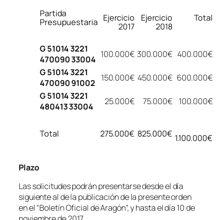
Partida
Ejercicio
Ejercicio
Total
Presupuestaria
2017
2018
G 51014 3221
100.000€
300.000€
400.000€
470090 33004
G 51014 3221
150.000€
450.000€
600.000€
470090 91002
G 51014 3221
25.000€
75.000€
100.000€
480413 33004
Total
275.000€
825.000€
1.100.000€
Plazo
Las solicitudes podrán presentarse desde el día
siguiente al de la publicación de la presente orden
en el “Boletín Oficial de Aragón”, y hasta el día 10 de
noviembre de 2017.