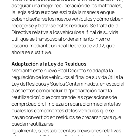
asegurar una mejor recuperación de los materiales,
la legislación europea estipula la manera en que
deben diseñarse los nuevos vehículos y cómo deben
recogerse y tratarse estos residuos. Se trata de la
Directiva relativa a los vehículos al final de su vida
útil, que se transpuso al ordenamiento interno
español mediante un Real Decreto de 2002, que
ahora se sustituye.
Adaptación a la Ley de Residuos
Mediante este nuevo Real Decreto se adapta la
regulación de los vehículos al final de su vida útil a la
Ley de Residuos y Suelos Contaminados, en especial
a aspectos como incluir la “preparación para la
reutilización”, que comprende las operaciones de
comprobación, limpieza o reparación mediante las
cuales los componentes de los vehículos que se
hayan convertido en residuos se preparan para que
puedan reutilizarse.
Igualmente, se establecen las previsiones relativas