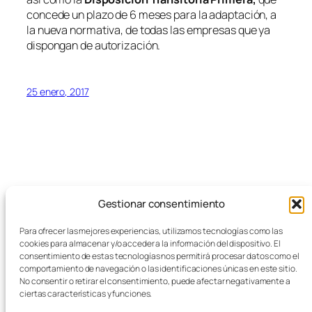
concede un plazo de 6 meses para la adaptación, a
la nueva normativa, de todas las empresas que ya
dispongan de autorización.
25 enero, 2017
Gestionar consentimiento
Blog
Eventos
Para ofrecer las mejores experiencias, utilizamos tecnologías como las
FEMZ
Acerca de
Tienda
cookies para almacenar y/o acceder a la información del dispositivo. El
FAQs
Patrones
consentimiento de estas tecnologías nos permitirá procesar datos como el
comportamiento de navegación o las identificaciones únicas en este sitio.
Autores
Temas
Empresas del Metal
No consentir o retirar el consentimiento, puede afectar negativamente a
ciertas características y funciones.