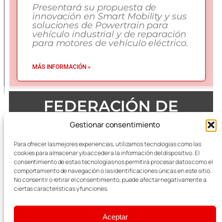
Presentará su propuesta de
innovación en Smart Mobility y sus
soluciones de Powertrain para
vehículo industrial y de reparación
para motores de vehículo eléctrico.
MÁS INFORMACIÓN »
FEDERACIÓN DE
EMPRESAS DEL METAL
Gestionar consentimiento
DE ZARAGOZA
Para ofrecer las mejores experiencias, utilizamos tecnologías como las
cookies para almacenar y/o acceder a la información del dispositivo. El
consentimiento de estas tecnologías nos permitirá procesar datos como el
comportamiento de navegación o las identificaciones únicas en este sitio.
No consentir o retirar el consentimiento, puede afectar negativamente a
Todas las referencias terminológicas de género que se
mencionan a lo largo de las publicaciones, se considerarán
ciertas características y funciones.
alusivas al masculino y femenino indistintamente.
Aceptar