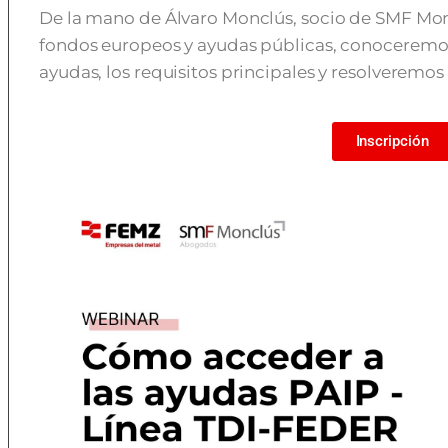
De la mano de Álvaro Monclús, socio de SMF Mon
fondos europeos y ayudas públicas, conoceremos 
ayudas, los requisitos principales y resolveremos
Inscripción