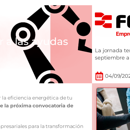
 a las ayudas
La jornada te
septiembre a 
04/09/20
la eficiencia energética de tu
e la próxima convocatoria de
resariales para la transformación