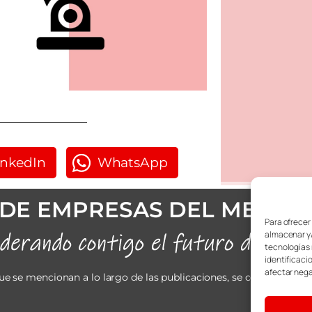
inkedIn
WhatsApp
DE EMPRESAS DEL METAL
Para ofrecer
almacenar y/
tecnologías 
identificaci
afectar nega
ue se mencionan a lo largo de las publicaciones, se considerarán 