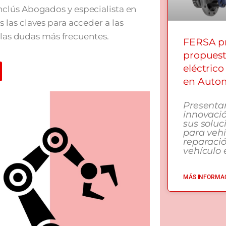
clús Abogados y especialista en
las claves para acceder a las
 las dudas más frecuentes.
FERSA pr
propuest
eléctrico
en Autom
Presenta
innovació
sus soluc
para vehí
reparaci
vehículo e
MÁS INFORMAC