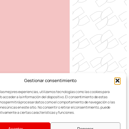
Gestionar consentimiento
 DE ZARAGOZA
 las mejores experiencias, utilizamos tecnologías como las cookies para
o acceder a la información del dispositivo. El consentimiento de estas
nos permitirá procesar datos como el comportamiento de navegación o las
ones únicas en este sitio. No consentir o retirar el consentimiento, puede
tivamente a ciertas características y funciones.
alusivas al masculino y femenino indistintamente.
Aceptar
Denegar