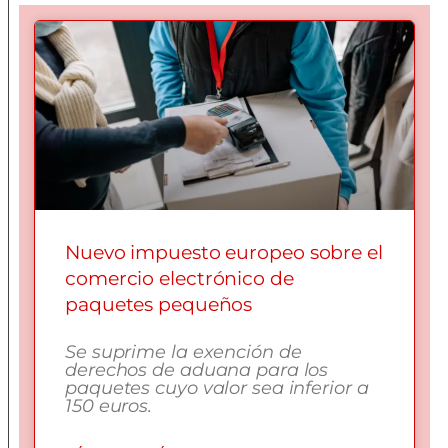
Nuevo impuesto europeo sobre el
comercio electrónico de
paquetes pequeños
Se suprime la exención de
derechos de aduana para los
paquetes cuyo valor sea inferior a
150 euros.