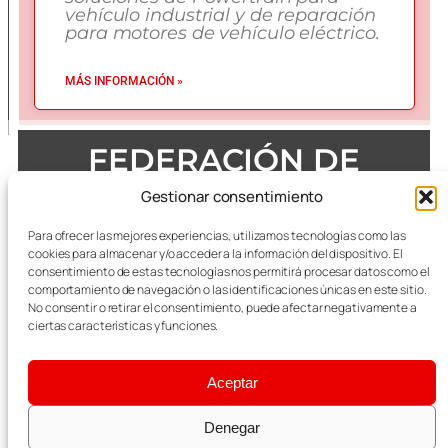
vehículo industrial y de reparación
para motores de vehículo eléctrico.
MÁS INFORMACIÓN »
FEDERACIÓN DE
EMPRESAS DEL METAL
Gestionar consentimiento
DE ZARAGOZA
Para ofrecer las mejores experiencias, utilizamos tecnologías como las
cookies para almacenar y/o acceder a la información del dispositivo. El
consentimiento de estas tecnologías nos permitirá procesar datos como el
comportamiento de navegación o las identificaciones únicas en este sitio.
No consentir o retirar el consentimiento, puede afectar negativamente a
Todas las referencias terminológicas de género que se
mencionan a lo largo de las publicaciones, se considerarán
ciertas características y funciones.
alusivas al masculino y femenino indistintamente.
Aceptar
Aviso Legal
|
Política Integrada de Calidad y
Medioambiente
Denegar