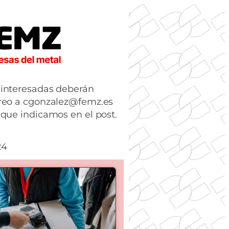
 interesadas deberán
rreo a cgonzalez@femz.es
 que indicamos en el post.
24