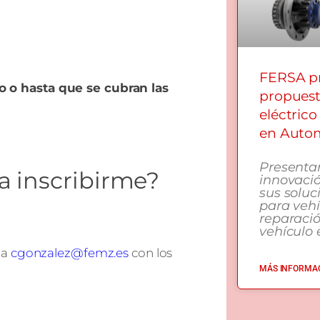
FERSA pr
o o hasta que se cubran las
propuest
eléctrico
en Autom
Presenta
a inscribirme?
innovació
sus soluc
para vehí
reparaci
vehículo e
 a
cgonzalez@femz.es
con los
MÁS INFORMAC