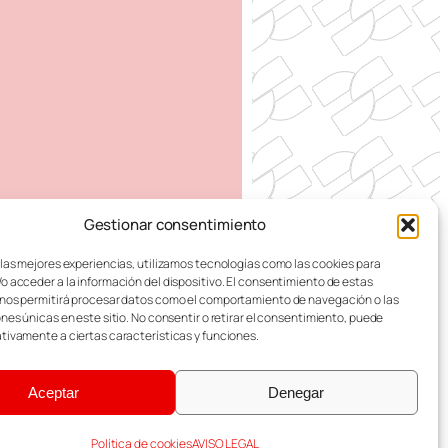
Gestionar consentimiento
 DE ZARAGOZA
 las mejores experiencias, utilizamos tecnologías como las cookies para
o acceder a la información del dispositivo. El consentimiento de estas
nos permitirá procesar datos como el comportamiento de navegación o las
ones únicas en este sitio. No consentir o retirar el consentimiento, puede
tivamente a ciertas características y funciones.
alusivas al masculino y femenino indistintamente.
Aceptar
Denegar
iente
Política de cookies
AVISO LEGAL