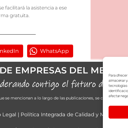
 facilitará la asistencia a ese
rma gratuita.
inkedIn
WhatsApp
DE EMPRESAS DEL METAL
Para ofrecer
almacenar y/
tecnologías 
identificaci
afectar nega
ue se mencionan a lo largo de las publicaciones, se considerarán 
o Legal
|
Política Integrada de Calidad y Medioamb