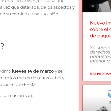
fronto el relevo?”, un curso que
la vez que detallada, de los aspectos y
 en su camino a una sucesión
Nuevo i
sobre el
de paqu
o?
Se supri
derechos
paquetes
inferior a
róximo
jueves 14 de marzo
y se
MÁS INFORMAC
entre los meses de marzo, abril y
talaciones de FEMZ.
la formación son: