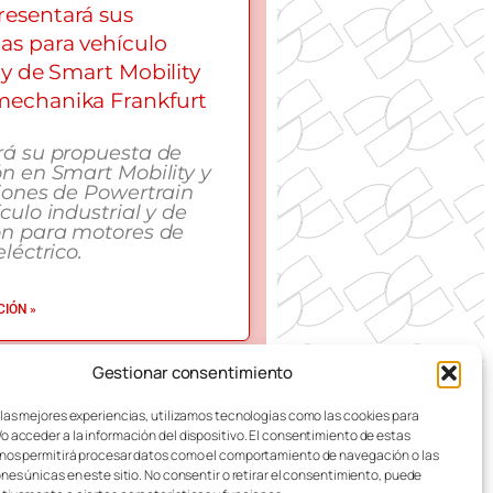
esentará sus
as para vehículo
 y de Smart Mobility
echanika Frankfurt
rá su propuesta de
n en Smart Mobility y
iones de Powertrain
culo industrial y de
ón para motores de
léctrico.
IÓN »
Gestionar consentimiento
 DE ZARAGOZA
 las mejores experiencias, utilizamos tecnologías como las cookies para
o acceder a la información del dispositivo. El consentimiento de estas
nos permitirá procesar datos como el comportamiento de navegación o las
ones únicas en este sitio. No consentir o retirar el consentimiento, puede