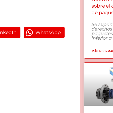
sobre el
de paqu
Se supri
derechos
inkedIn
WhatsApp
paquetes
inferior a
MÁS INFORMAC