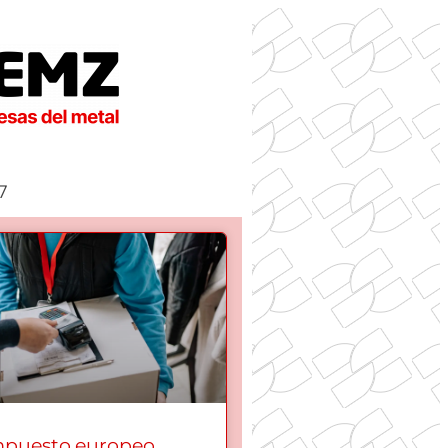
7
mpuesto europeo