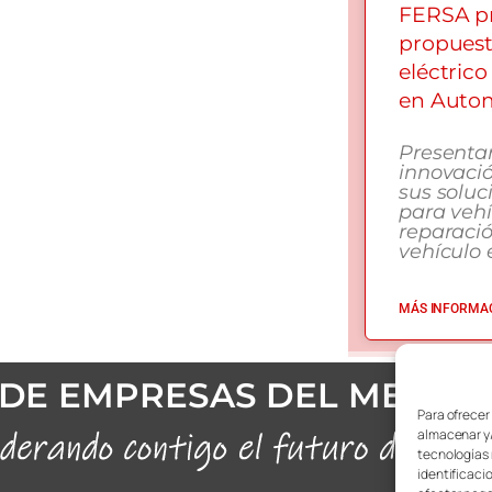
FERSA pr
propuest
eléctrico
en Autom
Presenta
innovació
sus soluc
para vehí
reparaci
vehículo e
MÁS INFORMAC
DE EMPRESAS DEL METAL
Para ofrecer
almacenar y/
tecnologías 
identificaci