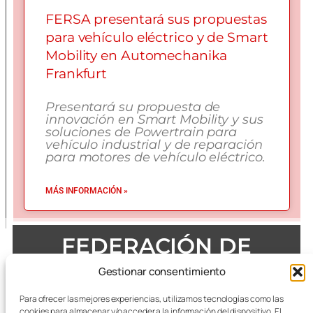
FERSA presentará sus propuestas
para vehículo eléctrico y de Smart
Mobility en Automechanika
Frankfurt
Presentará su propuesta de
innovación en Smart Mobility y sus
soluciones de Powertrain para
vehículo industrial y de reparación
para motores de vehículo eléctrico.
MÁS INFORMACIÓN »
FEDERACIÓN DE
EMPRESAS DEL METAL
Gestionar consentimiento
DE ZARAGOZA
Para ofrecer las mejores experiencias, utilizamos tecnologías como las
cookies para almacenar y/o acceder a la información del dispositivo. El