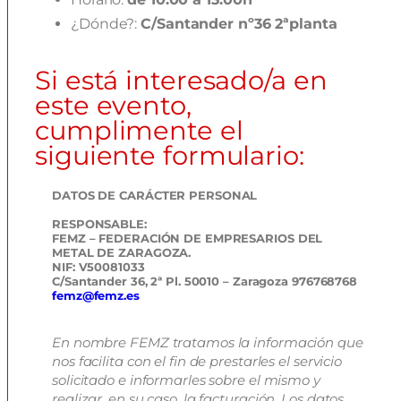
¿Dónde?:
C/Santander nº36 2ªplanta
Si está interesado/a en
este evento,
cumplimente el
siguiente formulario:
DATOS DE CARÁCTER PERSONAL
RESPONSABLE:
FEMZ – FEDERACIÓN DE EMPRESARIOS DEL
METAL DE ZARAGOZA.
NIF: V50081033
C/Santander 36, 2ª Pl. 50010 – Zaragoza 976768768
femz@femz.es
En nombre FEMZ tratamos la información que
nos facilita con el fin de prestarles el servicio
solicitado e informarles sobre el mismo y
realizar, en su caso, la facturación. Los datos