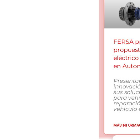
FERSA pr
propuest
eléctrico
en Autom
Presenta
innovació
sus soluc
para vehí
reparaci
vehículo e
MÁS INFORMAC