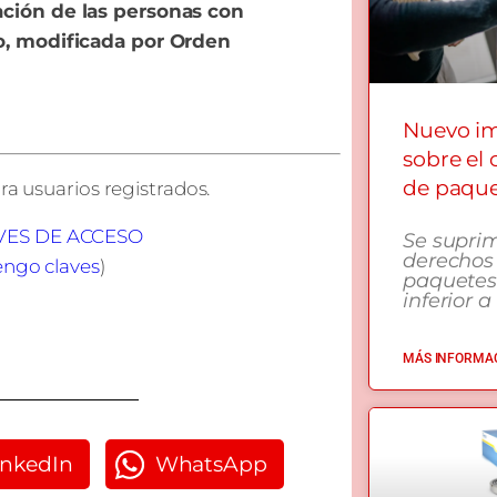
ación de las personas con
o, modificada por Orden
Nuevo i
sobre el
de paqu
ra usuarios registrados.
AVES DE ACCESO
Se supri
derechos
engo claves
)
paquetes
inferior a
MÁS INFORMAC
inkedIn
WhatsApp