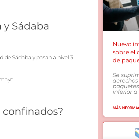
a y Sádaba
Nuevo i
sobre el
ud de Sádaba y pasan a nivel 3
de paqu
Se supri
 mayo.
derechos
paquetes
inferior a
n confinados?
MÁS INFORMAC