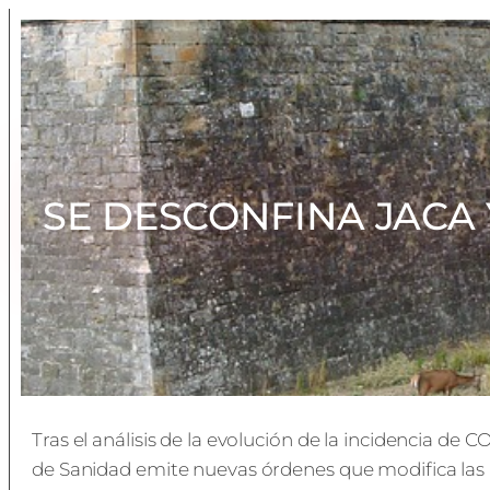
SE DESCONFINA JACA
Tras el análisis de la evolución de la incidencia d
de Sanidad emite nuevas órdenes que modifica las r