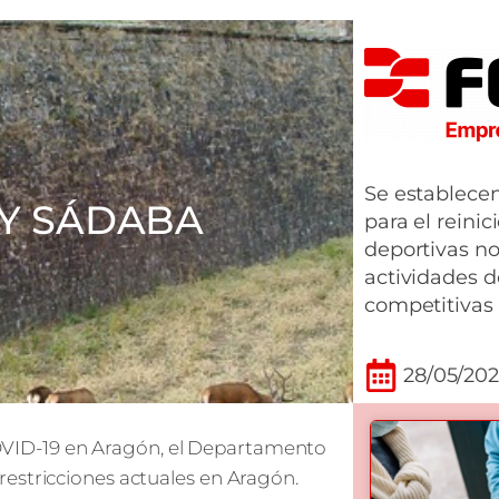
Se establecen
 Y SÁDABA
para el reinic
deportivas no 
actividades d
competitivas
28/05/202
e COVID-19 en Aragón, el Departamento
estricciones actuales en Aragón.