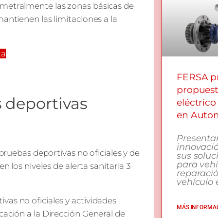
imetralmente las zonas básicas de
antienen las limitaciones a la
ta
FERSA pr
propuest
 deportivas
eléctrico
en Autom
Presenta
innovació
 pruebas deportivas no oficiales y de
sus soluc
para vehí
n los niveles de alerta sanitaria 3
reparaci
vehículo e
vas no oficiales y actividades
MÁS INFORMAC
cación a la Dirección General de