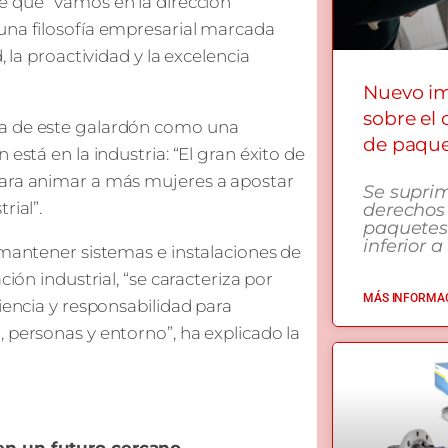
de que “vamos en la dirección
una filosofía empresarial marcada
, la proactividad y la excelencia
Nuevo i
sobre el
ia de este galardón como una
de paqu
está en la industria: “El gran éxito de
para animar a más mujeres a apostar
Se supri
rial”.
derechos
paquetes
inferior a
 mantener sistemas e instalaciones de
ción industrial, “se caracteriza por
MÁS INFORMAC
iencia y responsabilidad para
 personas y entorno”, ha explicado la