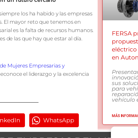
 en un futuro cercano
 siempre los ha habido y las empresas
s. El mayor reto que tenemos en
rial es la falta de recursos humanos.
FERSA pr
s de las que hay que estar al día.
propuest
eléctrico
en Autom
de Mujeres Empresarias y
Presenta
conoce el liderazgo y la excelencia
innovació
sus soluc
para vehí
reparaci
vehículo e
MÁS INFORMAC
inkedIn
WhatsApp