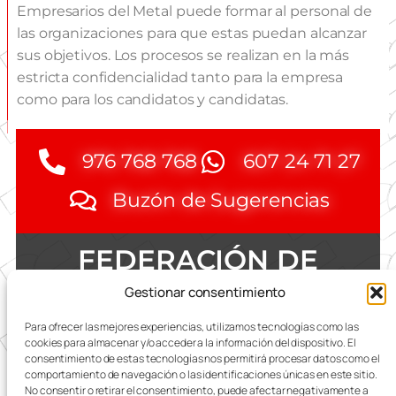
Empresarios del Metal puede formar al personal de
las organizaciones para que estas puedan alcanzar
sus objetivos. Los procesos se realizan en la más
estricta confidencialidad tanto para la empresa
como para los candidatos y candidatas.
976 768 768
607 24 71 27
Buzón de Sugerencias
FEDERACIÓN DE
EMPRESAS DEL METAL
Gestionar consentimiento
DE ZARAGOZA
Para ofrecer las mejores experiencias, utilizamos tecnologías como las
cookies para almacenar y/o acceder a la información del dispositivo. El
consentimiento de estas tecnologías nos permitirá procesar datos como el
comportamiento de navegación o las identificaciones únicas en este sitio.
No consentir o retirar el consentimiento, puede afectar negativamente a
Todas las referencias terminológicas de género que se