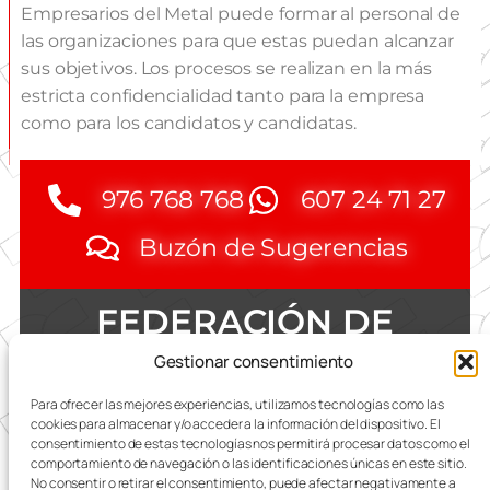
Empresarios del Metal puede formar al personal de
las organizaciones para que estas puedan alcanzar
sus objetivos. Los procesos se realizan en la más
estricta confidencialidad tanto para la empresa
como para los candidatos y candidatas.
976 768 768
607 24 71 27
Buzón de Sugerencias
FEDERACIÓN DE
EMPRESAS DEL METAL
Gestionar consentimiento
DE ZARAGOZA
Para ofrecer las mejores experiencias, utilizamos tecnologías como las
cookies para almacenar y/o acceder a la información del dispositivo. El
consentimiento de estas tecnologías nos permitirá procesar datos como el
comportamiento de navegación o las identificaciones únicas en este sitio.
No consentir o retirar el consentimiento, puede afectar negativamente a
Todas las referencias terminológicas de género que se