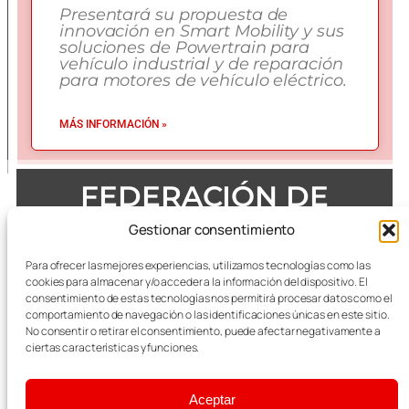
Presentará su propuesta de
innovación en Smart Mobility y sus
soluciones de Powertrain para
vehículo industrial y de reparación
para motores de vehículo eléctrico.
MÁS INFORMACIÓN »
FEDERACIÓN DE
EMPRESAS DEL METAL
Gestionar consentimiento
DE ZARAGOZA
Para ofrecer las mejores experiencias, utilizamos tecnologías como las
cookies para almacenar y/o acceder a la información del dispositivo. El
consentimiento de estas tecnologías nos permitirá procesar datos como el
comportamiento de navegación o las identificaciones únicas en este sitio.
No consentir o retirar el consentimiento, puede afectar negativamente a
Todas las referencias terminológicas de género que se
mencionan a lo largo de las publicaciones, se considerarán
ciertas características y funciones.
alusivas al masculino y femenino indistintamente.
Aceptar