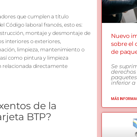
ajadores que cumplen a título
del Código laboral francés, esto es:
onstrucción, montaje y desmontaje de
Nuevo i
 interiores o exteriores,
sobre el
rmación, limpieza, mantenimiento o
de paqu
así como pintura y limpieza
ón relacionada directamente
Se supri
derechos
paquetes
inferior a
MÁS INFORMAC
xentos de la
arjeta BTP?