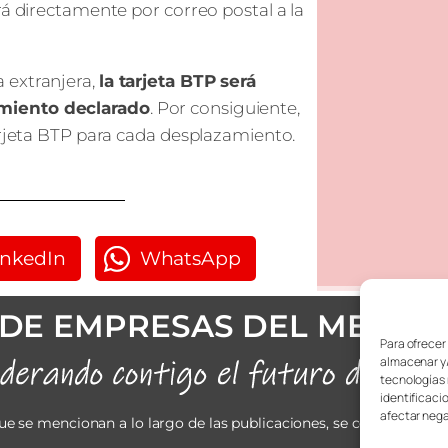
rá directamente por correo postal a la
 extranjera,
la tarjeta BTP será
amiento declarado
. Por consiguiente,
arjeta BTP para cada desplazamiento.
inkedIn
WhatsApp
DE EMPRESAS DEL METAL
Para ofrecer
almacenar y/
tecnologías 
identificaci
afectar nega
ue se mencionan a lo largo de las publicaciones, se considerarán 