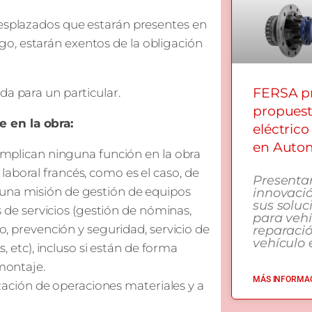
desplazados que estarán presentes en
o, estarán exentos de la obligación
FERSA pr
da para un particular.
propuest
 en la obra:
eléctrico
en Autom
mplican ninguna función en la obra
 laboral francés, como es el caso, de
Presenta
en una misión de gestión de equipos
innovació
sus soluc
 de servicios (gestión de nóminas,
para vehí
, prevención y seguridad, servicio de
reparaci
vehículo e
 etc), incluso si están de forma
montaje.
MÁS INFORMAC
zación de operaciones materiales y a