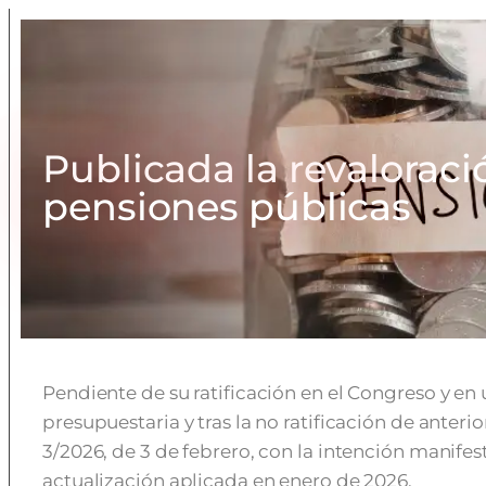
Publicada la revaloraci
pensiones públicas
Pendiente de su ratificación en el Congreso y en
presupuestaria y tras la no ratificación de anteri
3/2026, de 3 de febrero, con la intención manife
actualización aplicada en enero de 2026.