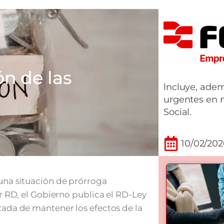
ón de las
lncluye, ade
urgentes en 
Social.
10/02/202
 una situación de prórroga
or RD, el Gobierno publica el RD-Ley
stada de mantener los efectos de la