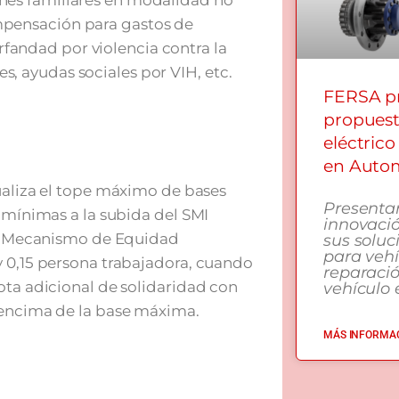
ones familiares en modalidad no
ompensación para gastos de
fandad por violencia contra la
s, ayudas sociales por VIH, etc.
FERSA pr
propuest
eléctrico
en Autom
tualiza el tope máximo de bases
Presenta
s mínimas a la subida del SMI
innovació
del Mecanismo de Equidad
sus soluc
para vehí
y 0,15 persona trabajadora, cuando
reparaci
ota adicional de solidaridad con
vehículo e
 encima de la base máxima.
MÁS INFORMAC