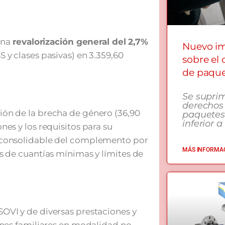
 una
revalorización general del 2,7%
Nuevo i
 y clases pasivas) en 3.359,60
sobre el
de paqu
Se supri
derechos
ón de la brecha de género (36,90
paquetes
inferior a
es y los requisitos para su
 consolidable del complemento por
MÁS INFORMAC
s de cuantías mínimas y límites de
 SOVI y de diversas prestaciones y