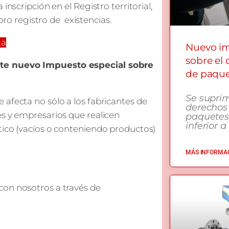
nscripción en el Registro territorial,
ibro registro de existencias.
ta
Nuevo i
sobre el
ste nuevo Impuesto especial sobre
de paqu
Se supri
afecta no sólo a los fabricantes de
derechos
es y empresarios que realicen
paquetes
inferior a
tico (vacíos o conteniendo productos)
MÁS INFORMAC
con nosotros a través de