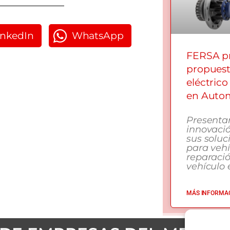
inkedIn
WhatsApp
FERSA pr
propuest
eléctrico
en Autom
Presenta
innovació
sus soluc
para vehí
reparaci
vehículo e
MÁS INFORMAC