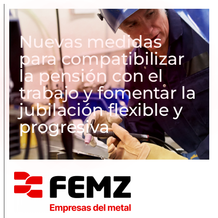
Nuevas medidas
para compatibilizar
la pensión con el
trabajo y fomentar la
jubilación flexible y
progresiva