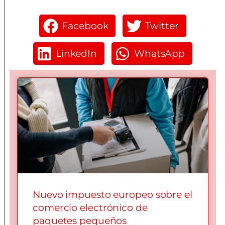
Facebook
Twitter
LinkedIn
WhatsApp
Nuevo impuesto europeo sobre el
comercio electrónico de
paquetes pequeños