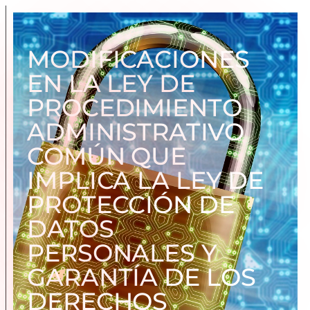
MODIFICACIONES
EN LA LEY DE
PROCEDIMIENTO
ADMINISTRATIVO
COMÚN QUE
IMPLICA LA LEY DE
PROTECCIÓN DE
DATOS
PERSONALES Y
GARANTÍA DE LOS
DERECHOS