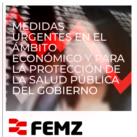
MEDIDAS
URGENTES EN EL
ÁMBITO
ECONÓMICO Y PARA
LA PROTECCIÓN DE
LA SALUD PÚBLICA
DEL GOBIERNO