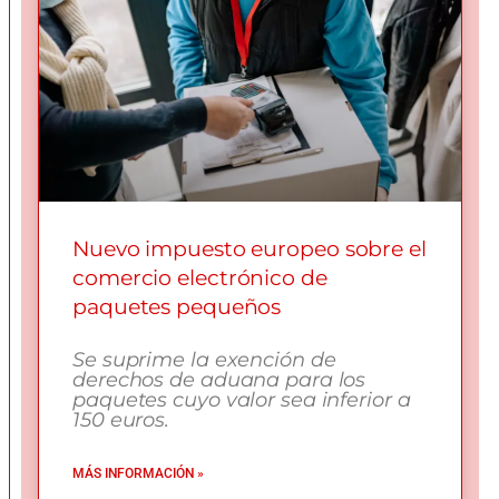
Nuevo impuesto europeo sobre el
comercio electrónico de
paquetes pequeños
Se suprime la exención de
derechos de aduana para los
paquetes cuyo valor sea inferior a
150 euros.
MÁS INFORMACIÓN »