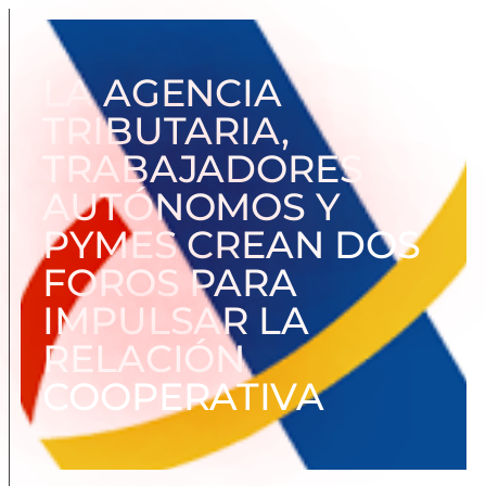
LA AGENCIA
TRIBUTARIA,
TRABAJADORES
AUTÓNOMOS Y
PYMES CREAN DOS
FOROS PARA
IMPULSAR LA
RELACIÓN
COOPERATIVA