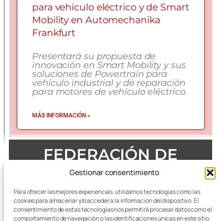
para vehículo eléctrico y de Smart
Mobility en Automechanika
Frankfurt
Presentará su propuesta de
innovación en Smart Mobility y sus
soluciones de Powertrain para
vehículo industrial y de reparación
para motores de vehículo eléctrico.
MÁS INFORMACIÓN »
FEDERACIÓN DE
EMPRESAS DEL METAL
Gestionar consentimiento
DE ZARAGOZA
Para ofrecer las mejores experiencias, utilizamos tecnologías como las
cookies para almacenar y/o acceder a la información del dispositivo. El
consentimiento de estas tecnologías nos permitirá procesar datos como el
comportamiento de navegación o las identificaciones únicas en este sitio.