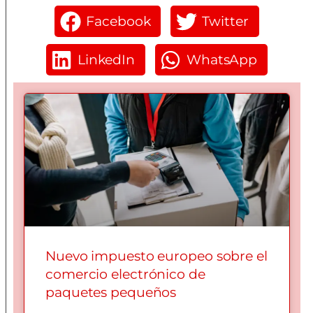
Facebook
Twitter
LinkedIn
WhatsApp
Nuevo impuesto europeo sobre el
comercio electrónico de
paquetes pequeños