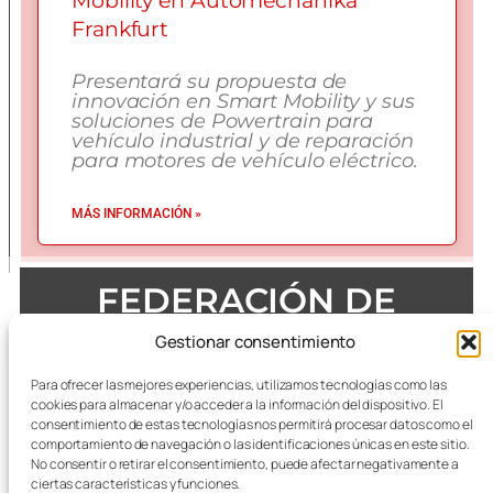
Mobility en Automechanika
Frankfurt
Presentará su propuesta de
innovación en Smart Mobility y sus
soluciones de Powertrain para
vehículo industrial y de reparación
para motores de vehículo eléctrico.
MÁS INFORMACIÓN »
FEDERACIÓN DE
EMPRESAS DEL METAL
Gestionar consentimiento
DE ZARAGOZA
Para ofrecer las mejores experiencias, utilizamos tecnologías como las
cookies para almacenar y/o acceder a la información del dispositivo. El
consentimiento de estas tecnologías nos permitirá procesar datos como el
comportamiento de navegación o las identificaciones únicas en este sitio.
No consentir o retirar el consentimiento, puede afectar negativamente a
Todas las referencias terminológicas de género que se
mencionan a lo largo de las publicaciones, se considerarán
ciertas características y funciones.