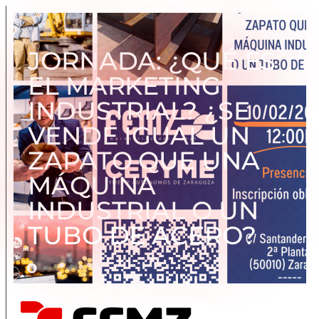
JORNADA: ¿QUÉ ES
EL MARKETING
INDUSTRIAL? ¿SE
VENDE IGUAL UN
ZAPATO QUE UNA
MÁQUINA
INDUSTRIAL O UN
TUBO DE ACERO?