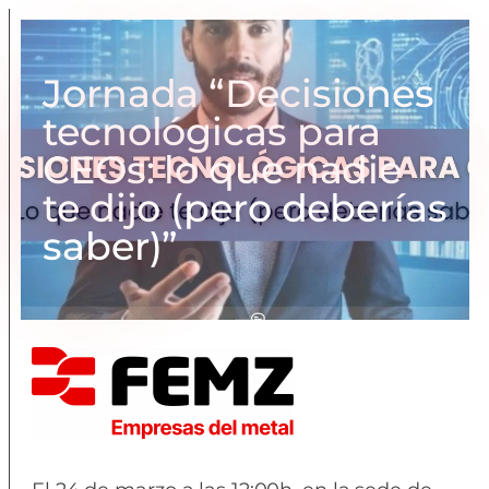
Jornada “Decisiones
tecnológicas para
CEOs: lo que nadie
te dijo (pero deberías
saber)”