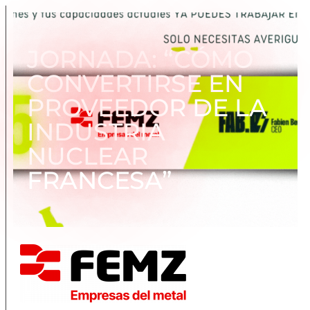
JORNADA: “CÓMO
CONVERTIRSE EN
PROVEEDOR DE LA
INDUSTRIA
NUCLEAR
FRANCESA”