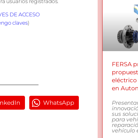
ra usuarios registrados.
AVES DE ACCESO
engo claves
)
FERSA pr
propuest
eléctrico
en Autom
inkedIn
WhatsApp
Presenta
innovació
sus soluc
para vehí
reparaci
vehículo e