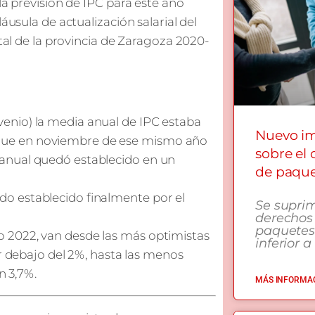
la previsión de IPC para este año
áusula de actualización salarial del
etal de la provincia de Zaragoza 2020-
nvenio) la media anual de IPC estaba
Nuevo i
s que en noviembre de ese mismo año
sobre el
eranual quedó establecido en un
de paqu
ado establecido finalmente por el
Se supri
derechos
paquetes
ño 2022, van desde las más optimistas
inferior a
 debajo del 2%, hasta las menos
n 3,7%.
MÁS INFORMAC