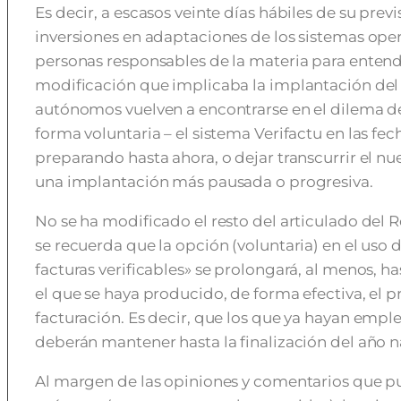
Es decir, a escasos veinte días hábiles de su previ
inversiones en adaptaciones de los sistemas oper
personas responsables de la materia para entende
modificación que implicaba la implantación del 
autónomos vuelven a encontrarse en el dilema de
forma voluntaria – el sistema Verifactu en las fe
preparando hasta ahora, o dejar transcurrir el 
una implantación más pausada o progresiva.
No se ha modificado el resto del articulado del 
se recuerda que la opción (voluntaria) en el uso 
facturas verificables» se prolongará, al menos, has
el que se haya producido, de forma efectiva, el p
facturación. Es decir, que los que ya hayan empl
deberán mantener hasta la finalización del año na
Al margen de las opiniones y comentarios que p