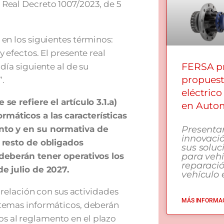
 Real Decreto 1007/2023, de 5
en los siguientes términos:
 efectos. El presente real
FERSA pr
día siguiente al de su
propuest
”.
eléctrico
 se refiere el art
ículo 3.1.a)
en Autom
form
áticos a las caracter
ísticas
Presenta
ento y en su normativa de
innovació
l resto de obligados
sus soluc
para vehí
 deberán tener operativos los
reparaci
de julio de 2027.
vehículo e
n relación con sus actividades
MÁS INFORMAC
stemas informáticos, deberán
s al reglamento en el plazo