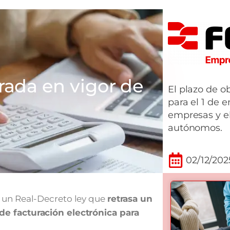
rada en vigor de
El plazo de o
para el 1 de 
empresas y el 
autónomos.
02/12/202
 un Real-Decreto ley que
retrasa un
de facturación electrónica para