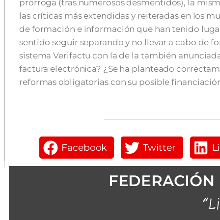
prórroga (tras numerosos desmentidos), la misma
las críticas más extendidas y reiteradas en los 
de formación e información que han tenido lugar
sentido seguir separando y no llevar a cabo de f
sistema Verifactu con la de la también anunciada
factura electrónica? ¿Se ha planteado correctam
reformas obligatorias con su posible financiación 
Facebook
Twitter
L
FEDERACIÓN 