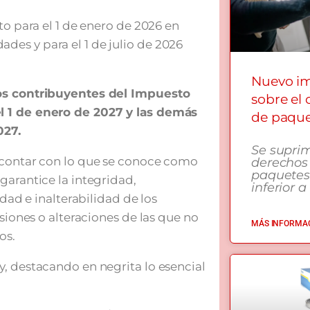
to para el 1 de enero de 2026 en
es y para el 1 de julio de 2026
Nuevo i
ios contribuyentes del Impuesto
sobre el
l 1 de enero de 2027 y las demás
de paqu
027.
Se supri
 contar con lo que se conoce como
derechos
paquetes
garantice la integridad,
inferior a
idad e inalterabilidad de los
isiones o alteraciones de las que no
MÁS INFORMAC
os.
, destacando en negrita lo esencial