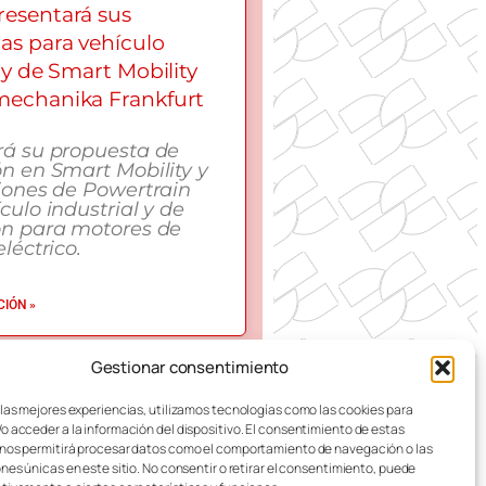
esentará sus
as para vehículo
 y de Smart Mobility
echanika Frankfurt
rá su propuesta de
n en Smart Mobility y
iones de Powertrain
culo industrial y de
ón para motores de
léctrico.
IÓN »
Gestionar consentimiento
 DE ZARAGOZA
 las mejores experiencias, utilizamos tecnologías como las cookies para
o acceder a la información del dispositivo. El consentimiento de estas
nos permitirá procesar datos como el comportamiento de navegación o las
ones únicas en este sitio. No consentir o retirar el consentimiento, puede