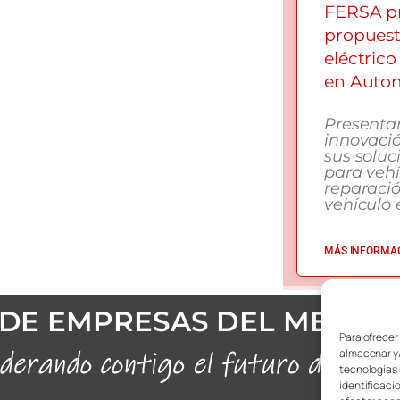
FERSA pr
propuest
eléctrico
en Autom
Presenta
innovació
sus soluc
para vehí
reparaci
vehículo e
MÁS INFORMAC
DE EMPRESAS DEL METAL
Para ofrecer
almacenar y/
tecnologías 
identificaci