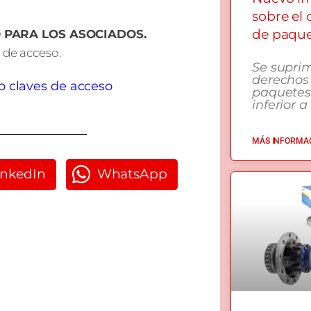
sobre el
de paqu
VO PARA LOS ASOCIADOS.
es de acceso.
Se supri
derechos
o claves de acceso
paquetes
inferior a
MÁS INFORMAC
inkedIn
WhatsApp