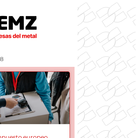
18
mpuesto europeo