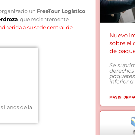
 organizado un
FreeTour Logístico
erdroza
, que recientemente
adherida a su sede central de
Nuevo i
sobre el
de paqu
Se supri
derechos
paquetes
inferior a
MÁS INFORMAC
os llanos de la