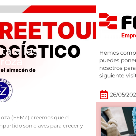
ta a las
Hemos comple
droza
puedes poner
nosotros para
siguiente visi
26/05/20
goza (FEMZ) creemos que el
mpartido son claves para crecer y