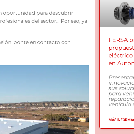
n oportunidad para descubrir
ofesionales del sector… Por eso, ya
FERSA pr
casión, ponte en contacto con
propuest
eléctrico
en Autom
Presenta
innovació
sus soluc
para vehí
reparaci
vehículo e
MÁS INFORMAC