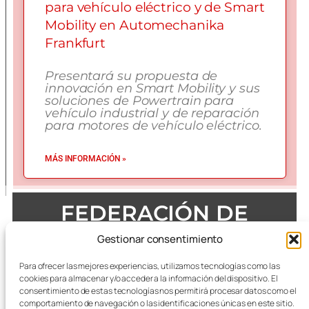
para vehículo eléctrico y de Smart
Mobility en Automechanika
Frankfurt
Presentará su propuesta de
innovación en Smart Mobility y sus
soluciones de Powertrain para
vehículo industrial y de reparación
para motores de vehículo eléctrico.
MÁS INFORMACIÓN »
FEDERACIÓN DE
EMPRESAS DEL METAL
Gestionar consentimiento
DE ZARAGOZA
Para ofrecer las mejores experiencias, utilizamos tecnologías como las
cookies para almacenar y/o acceder a la información del dispositivo. El
consentimiento de estas tecnologías nos permitirá procesar datos como el
comportamiento de navegación o las identificaciones únicas en este sitio.