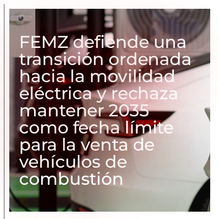
FEMZ defiende una
transición ordenada
hacia la movilidad
eléctrica y rechaza
mantener 2035
como fecha límite
para la venta de
vehículos de
combustión