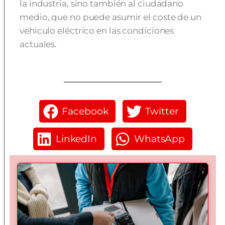
la industria, sino también al ciudadano
medio, que no puede asumir el coste de un
vehículo eléctrico en las condiciones
actuales.
Facebook
Twitter
LinkedIn
WhatsApp