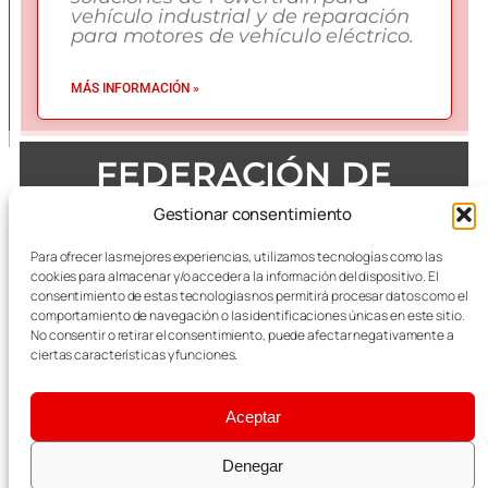
vehículo industrial y de reparación
para motores de vehículo eléctrico.
MÁS INFORMACIÓN »
FEDERACIÓN DE
EMPRESAS DEL METAL
Gestionar consentimiento
DE ZARAGOZA
Para ofrecer las mejores experiencias, utilizamos tecnologías como las
cookies para almacenar y/o acceder a la información del dispositivo. El
consentimiento de estas tecnologías nos permitirá procesar datos como el
comportamiento de navegación o las identificaciones únicas en este sitio.
No consentir o retirar el consentimiento, puede afectar negativamente a
Todas las referencias terminológicas de género que se
mencionan a lo largo de las publicaciones, se considerarán
ciertas características y funciones.
alusivas al masculino y femenino indistintamente.
Aceptar
Aviso Legal
|
Política Integrada de Calidad y
Medioambiente
Denegar