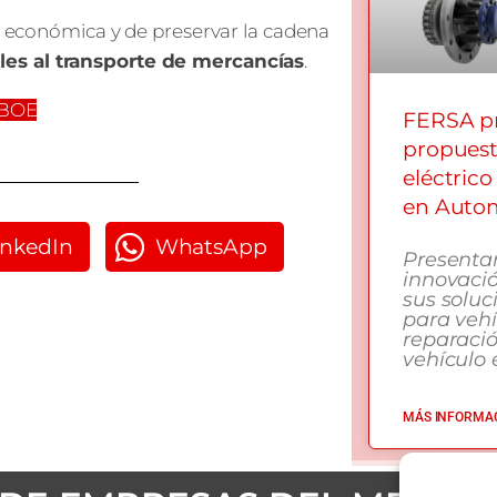
ad económica y de preservar la cadena
les al transporte de mercancías
.
 BOE
FERSA pr
propuest
eléctrico
en Autom
inkedIn
WhatsApp
Presenta
innovació
sus soluc
para vehí
reparaci
vehículo e
MÁS INFORMAC