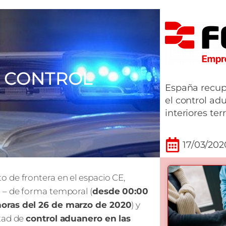
L CONTROL
España recup
el control ad
interiores ter
17/03/202
 de frontera en el espacio CE,
 – de forma temporal (
desde 00:00
 horas del 26 de marzo de 2020
) y
ltad de
control
aduanero en las