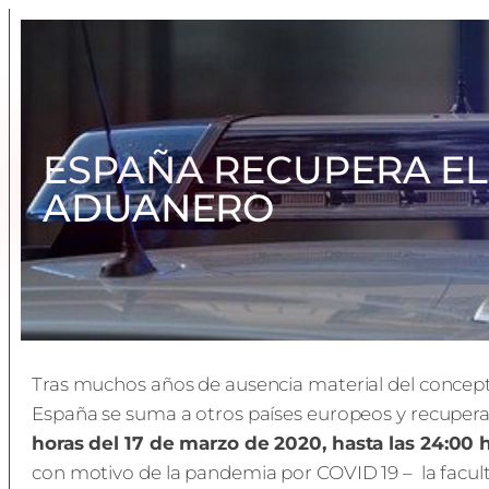
ESPAÑA RECUPERA E
ADUANERO
Tras muchos años de ausencia material del concepto
España se suma a otros países europeos y recupera
horas del 17 de marzo de 2020, hasta las 24:00
con motivo de la pandemia por COVID 19 – la facu