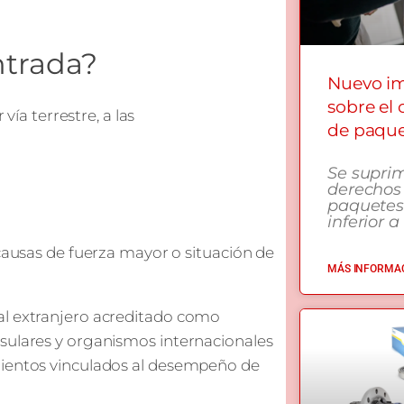
ntrada?
Nuevo i
sobre el
vía terrestre, a las
de paqu
Se supri
derechos
paquetes
inferior a
ausas de fuerza mayor o situación de
MÁS INFORMAC
al extranjero acreditado como
nsulares y organismos internacionales
mientos vinculados al desempeño de