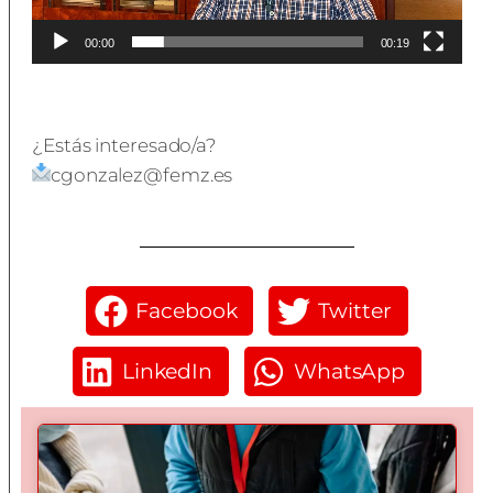
00:00
00:19
¿Estás interesado/a?
cgonzalez@femz.es
Facebook
Twitter
LinkedIn
WhatsApp