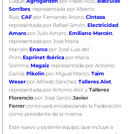
Luque,
Agrogarden
por Pablo Ruiz,
Básculas
Sorribes
, representada por Alberto
Ruiz,
CAF
por Fernando Anoro,
Cintasa
,
representada por Rafael Simón,
Electricidad
Amaro
por Julio Amaro,
Emiliano Marcén
,
representada por José María
Marcén,
Enarco
por José Luis del
Prim,
Esprinet Ibérica
por María
Somma,
Magaiz
, representada por Antonio
García,
Pikolin
por Miguel Marzo,
Taim
Weser
por Alfredo Sánchez,
Talleres Alot
,
representada por Antonio Alot y
Talleres
Florencio
por José Serón.
Javier
Ferrer
continuará encabezando la Federación
como presidente de la misma.
Este nuevo y potente equipo, que incluye a