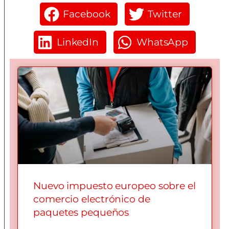
Facebook
Twitter
LinkedIn
WhatsApp
Nuevo impuesto europeo sobre el
comercio electrónico de
paquetes pequeños