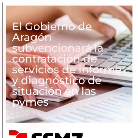
El Gobierno de
Aragón
subvencionará la
contratación de
servicios de informe
y diagnóstico de
situación en las
pymes