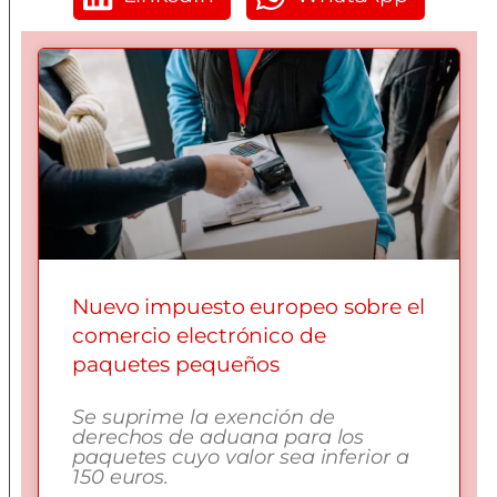
Nuevo impuesto europeo sobre el
comercio electrónico de
paquetes pequeños
Se suprime la exención de
derechos de aduana para los
paquetes cuyo valor sea inferior a
150 euros.