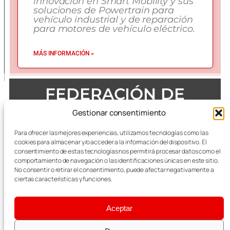
innovación en Smart Mobility y sus
soluciones de Powertrain para
vehículo industrial y de reparación
para motores de vehículo eléctrico.
MÁS INFORMACIÓN »
FEDERACIÓN DE
EMPRESAS DEL METAL
Gestionar consentimiento
DE ZARAGOZA
Para ofrecer las mejores experiencias, utilizamos tecnologías como las
cookies para almacenar y/o acceder a la información del dispositivo. El
consentimiento de estas tecnologías nos permitirá procesar datos como el
comportamiento de navegación o las identificaciones únicas en este sitio.
No consentir o retirar el consentimiento, puede afectar negativamente a
Todas las referencias terminológicas de género que se
mencionan a lo largo de las publicaciones, se considerarán
ciertas características y funciones.
alusivas al masculino y femenino indistintamente.
Aceptar
Aviso Legal
|
Política Integrada de Calidad y
Medioambiente