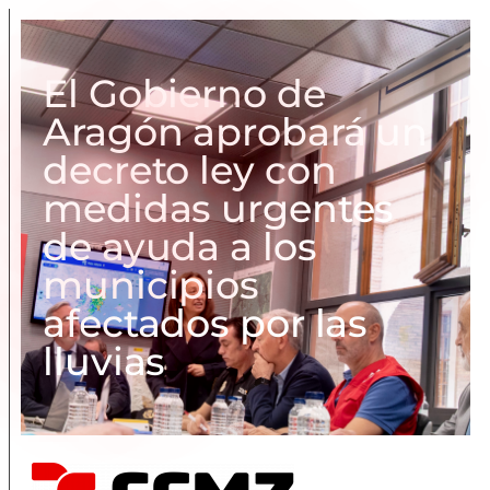
El Gobierno de
Aragón aprobará un
decreto ley con
medidas urgentes
de ayuda a los
municipios
afectados por las
lluvias