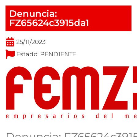
Denuncia:
FZ65624c3915da1
25/11/2023
Estado:
PENDIENTE
Denuncia: FZ65624c391