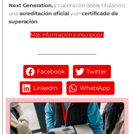
Next Generation,
y cuenta con doble titulación:
una
acreditación oficial
y un
certificado de
superación
.
Más información e inscripción
Facebook
Twitter
LinkedIn
WhatsApp