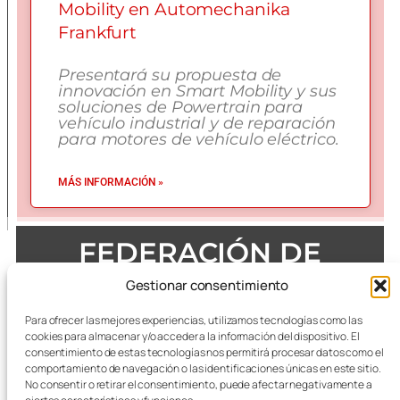
Mobility en Automechanika
Frankfurt
Presentará su propuesta de
innovación en Smart Mobility y sus
soluciones de Powertrain para
vehículo industrial y de reparación
para motores de vehículo eléctrico.
MÁS INFORMACIÓN »
FEDERACIÓN DE
EMPRESAS DEL METAL
Gestionar consentimiento
DE ZARAGOZA
Para ofrecer las mejores experiencias, utilizamos tecnologías como las
cookies para almacenar y/o acceder a la información del dispositivo. El
consentimiento de estas tecnologías nos permitirá procesar datos como el
comportamiento de navegación o las identificaciones únicas en este sitio.
No consentir o retirar el consentimiento, puede afectar negativamente a
Todas las referencias terminológicas de género que se
mencionan a lo largo de las publicaciones, se considerarán