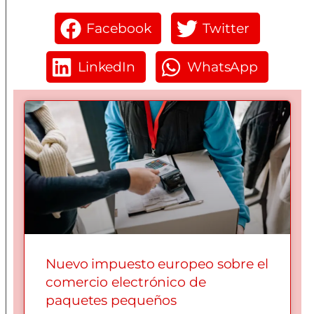
Facebook
Twitter
LinkedIn
WhatsApp
Nuevo impuesto europeo sobre el
comercio electrónico de
paquetes pequeños