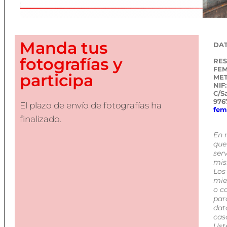
Manda tus
DAT
fotografías y
RES
FEM
participa
MET
NIF
C/S
976
El plazo de envío de fotografías ha
fem
finalizado.
En 
que 
serv
mis
Los
mie
o c
par
dat
cas
Ust