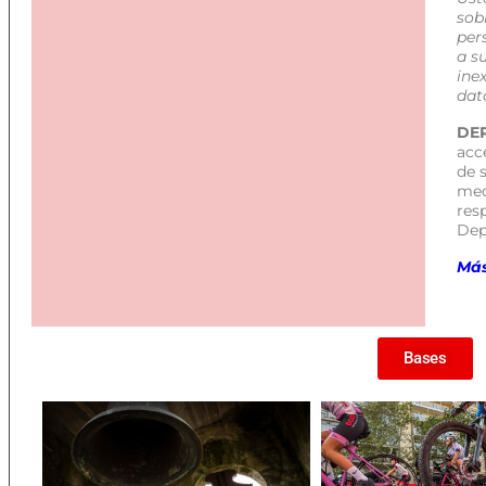
sob
per
a su
ine
dat
DE
acce
de 
med
resp
Dep
Más
Bases