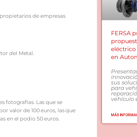
y propietarios de empresas
FERSA pr
propuest
eléctrico
tor del Metal.
en Autom
Presenta
innovació
sus soluc
para vehí
reparaci
vehículo e
s fotografías. Las que se
por valor de 100 euros, las que
MÁS INFORMAC
as en el podio 50 euros.