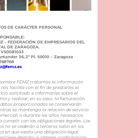
OS DE CARÁCTER PERSONAL
PONSABLE:
Z – FEDERACIÓN DE EMPRESARIOS DEL
AL DE ZARAGOZA.
: V50081033
antander 36, 2ª Pl. 50010 – Zaragoza
768768
z@femz.es
nombre FEMZ tratamos la información
nos facilita con el fin de prestarles el
icio solicitado e informarles sobre el
mo y realizar, en su caso, la facturación.
 datos proporcionados se conservarán
ntras se mantenga la relación de servicio
omercial, o durante los años necesarios
a cumplir con las obligaciones legales. Los
os no se cederán a terceros salvo en los
os en que exista una obligación legal.
ed tiene derecho a obtener confirmación