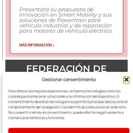
Presentará su propuesta de
innovación en Smart Mobility y sus
soluciones de Powertrain para
vehículo industrial y de reparación
para motores de vehículo eléctrico.
MÁS INFORMACIÓN »
FEDERACIÓN DE
EMPRESAS DEL METAL
Gestionar consentimiento
DE ZARAGOZA
Para ofrecer las mejores experiencias, utilizamos tecnologías como las
cookies para almacenar y/o acceder a la información del dispositivo. El
consentimiento de estas tecnologías nos permitirá procesar datos como el
comportamiento de navegación o las identificaciones únicas en este sitio.
No consentir o retirar el consentimiento, puede afectar negativamente a
Todas las referencias terminológicas de género que se
mencionan a lo largo de las publicaciones, se considerarán
ciertas características y funciones.
alusivas al masculino y femenino indistintamente.