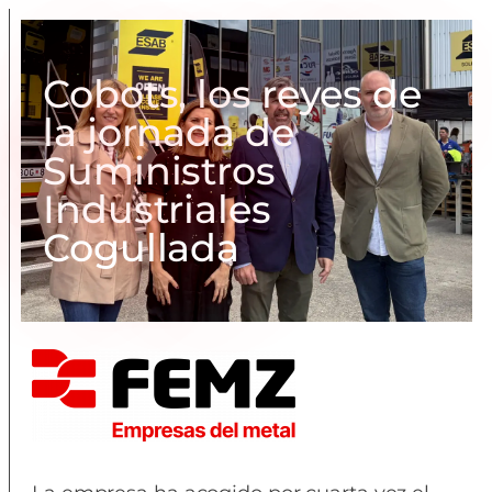
Cobots, los reyes de
la jornada de
Suministros
Industriales
Cogullada