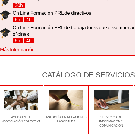
20h
On Line Formación PRL de directivos
6h
4h
On Line Formación PRL de trabajadores que desempeñan
oficinas
6h
4h
Más Información.
CATÁLOGO DE SERVICIOS
AYUDA EN LA
ASESORÍA EN RELACIONES
SERVICIOS DE
NEGOCIACIÓN COLECTIVA
LABORALES
INFORMACIÓN Y
COMUNICACIÓN