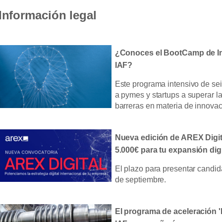
Información legal
¿Conoces el BootCamp de I
IAF?
Este programa intensivo de s
a pymes y startups a superar la
barreras en materia de innovac
Nueva edición de AREX Digit
5.000€ para tu expansión digi
El plazo para presentar candida
de septiembre.
El programa de aceleración 'I