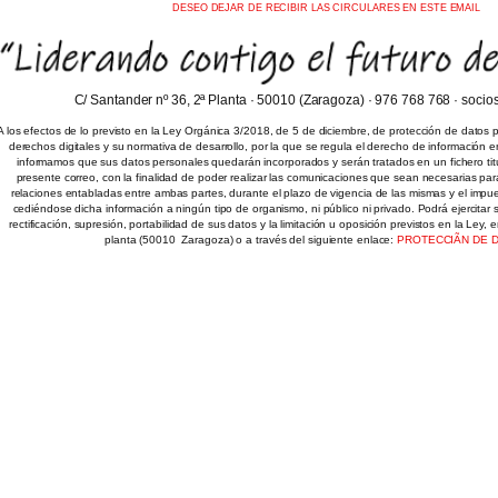
DESEO DEJAR DE RECIBIR LAS CIRCULARES EN ESTE EMAIL
C/ Santander nº 36, 2ª Planta · 50010 (Zaragoza) · 976 768 768 · soci
A los efectos de lo previsto en la Ley Orgánica 3/2018, de 5 de diciembre, de protección de datos 
derechos digitales y su normativa de desarrollo, por la que se regula el derecho de información e
informamos que sus datos personales quedarán incorporados y serán tratados en un fichero titu
presente correo, con la finalidad de poder realizar las comunicaciones que sean necesarias par
relaciones entabladas entre ambas partes, durante el plazo de vigencia de las mismas y el impues
cediéndose dicha información a ningún tipo de organismo, ni público ni privado. Podrá ejercitar
rectificación, supresión, portabilidad de sus datos y la limitación u oposición previstos en la Ley, 
planta (50010  Zaragoza) o a través del siguiente enlace:
PROTECCIÃN DE 