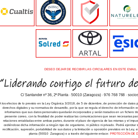
DESEO DEJAR DE RECIBIR LAS CIRCULARES EN ESTE EMAIL
C/ Santander nº 36, 2ª Planta · 50010 (Zaragoza) · 976 768 768 · soci
A los efectos de lo previsto en la Ley Orgánica 3/2018, de 5 de diciembre, de protección de datos 
derechos digitales y su normativa de desarrollo, por la que se regula el derecho de información e
informamos que sus datos personales quedarán incorporados y serán tratados en un fichero titu
presente correo, con la finalidad de poder realizar las comunicaciones que sean necesarias par
relaciones entabladas entre ambas partes, durante el plazo de vigencia de las mismas y el impues
cediéndose dicha información a ningún tipo de organismo, ni público ni privado. Podrá ejercitar
rectificación, supresión, portabilidad de sus datos y la limitación u oposición previstos en la Ley, 
planta (50010  Zaragoza) o a través del siguiente enlace:
PROTECCIÓN DE 