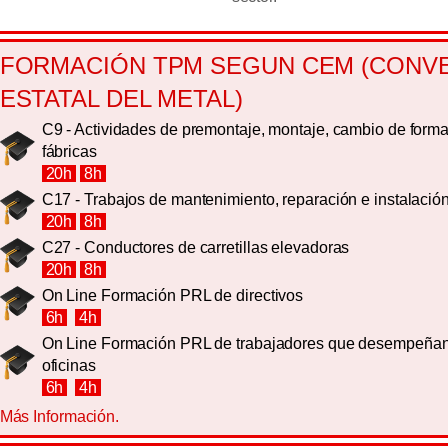
FORMACIÓN TPM SEGUN CEM (CONV
ESTATAL DEL METAL)
C9 - Actividades de premontaje, montaje, cambio de form
fábricas
20h
8h
C17 - Trabajos de mantenimiento, reparación e instalació
20h
8h
C27 - Conductores de carretillas elevadoras
20h
8h
On Line Formación PRL de directivos
6h
4h
On Line Formación PRL de trabajadores que desempeñan
oficinas
6h
4h
Más Información.