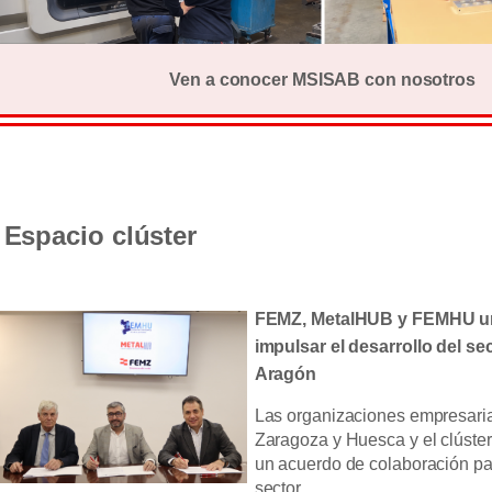
Ven a conocer MSISAB con nosotros
Espacio clúster
FEMZ, MetalHUB y FEMHU un
impulsar el desarrollo del se
Aragón
Las organizaciones empresaria
Zaragoza y Huesca y el clúste
un acuerdo de colaboración par
sector.